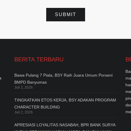
BERITA TERBARU
B
Ba
Bawa Pulang 7 Piala, BSY Raih Juara Umum Porseni
n
ma
BMPD Banyumas
ha
Juli 2, 2026
me
pi
TINGKATKAN ETOS KERJA, BSY ADAKAN PROGRAM
de
CHARACTER BUILDING
me
Juli 2, 2026
APRESIASI LOYALITAS NASABAH, BPR BANK SURYA