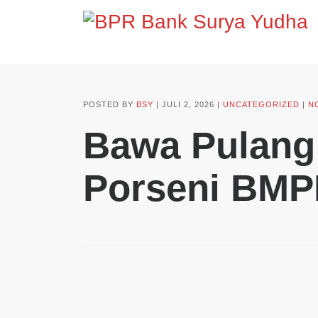
POSTED BY
BSY
JULI 2, 2026
UNCATEGORIZED
N
Bawa Pulang
Porseni BM