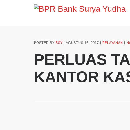
POSTED BY
BSY
AGUSTUS 16, 2017
PELAYANAN
N
PERLUAS TA
KANTOR KA