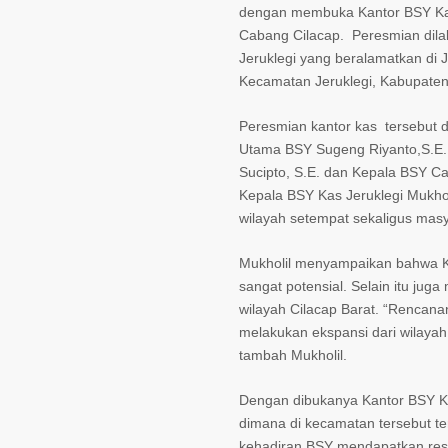
dengan membuka Kantor BSY Ka
Cabang Cilacap. Peresmian dila
Jeruklegi yang beralamatkan di J
Kecamatan Jeruklegi, Kabupaten 
Peresmian kantor kas tersebut 
Utama BSY Sugeng Riyanto,S.E. d
Sucipto, S.E. dan Kepala BSY Cab
Kepala BSY Kas Jeruklegi Mukholi
wilayah setempat sekaligus masya
Mukholil menyampaikan bahwa K
sangat potensial. Selain itu jug
wilayah Cilacap Barat. “Rencan
melakukan ekspansi dari wilaya
tambah Mukholil.
Dengan dibukanya Kantor BSY Ka
dimana di kecamatan tersebut te
kehadiran BSY mendapatkan resp