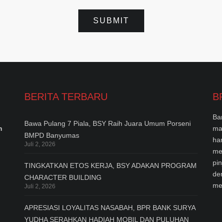
BERITA TERBARU
B
Ba
Bawa Pulang 7 Piala, BSY Raih Juara Umum Porseni
n
ma
BMPD Banyumas
ha
Juli 2, 2026
me
pi
TINGKATKAN ETOS KERJA, BSY ADAKAN PROGRAM
de
CHARACTER BUILDING
me
Juli 2, 2026
APRESIASI LOYALITAS NASABAH, BPR BANK SURYA
YUDHA SERAHKAN HADIAH MOBIL DAN PULUHAN