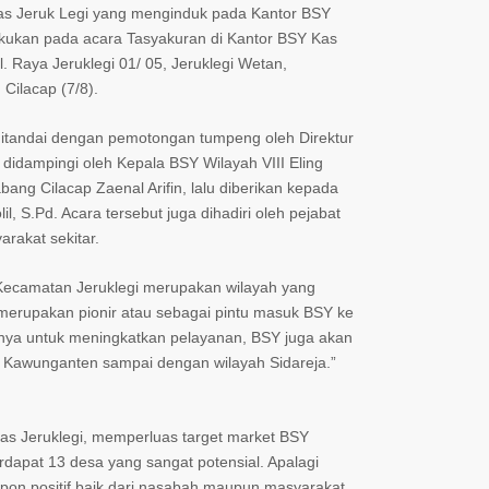
s Jeruk Legi yang menginduk pada Kantor BSY
kukan pada acara Tasyakuran di Kantor BSY Kas
l. Raya Jeruklegi 01/ 05, Jeruklegi Wetan,
Cilacap (7/8).
ditandai dengan pemotongan tumpeng oleh Direktur
idampingi oleh Kepala BSY Wilayah VIII Eling
ang Cilacap Zaenal Arifin, lalu diberikan kepada
l, S.Pd. Acara tersebut juga dihadiri oleh pejabat
rakat sekitar.
ecamatan Jeruklegi merupakan wilayah yang
a merupakan pionir atau sebagai pintu masuk BSY ke
anya untuk meningkatkan pelayanan, BSY juga akan
h Kawunganten sampai dengan wilayah Sidareja.”
s Jeruklegi, memperluas target market BSY
rdapat 13 desa yang sangat potensial. Apalagi
on positif baik dari nasabah maupun masyarakat