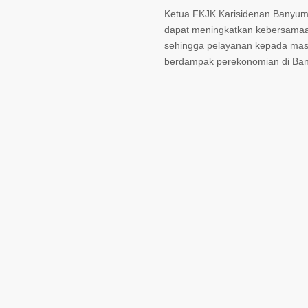
Ketua FKJK Karisidenan Banyuma
dapat meningkatkan kebersamaa
sehingga pelayanan kepada masy
berdampak perekonomian di Bany