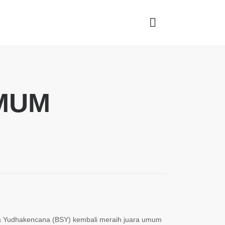
UMUM
a Yudhakencana (BSY) kembali meraih juara umum