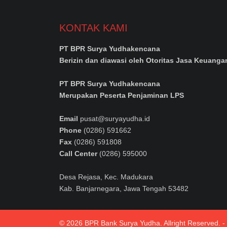
KONTAK KAMI
PT BPR Surya Yudhakencana
Berizin dan diawasi oleh Otoritas Jasa Keuanga
PT BPR Surya Yudhakencana
Merupakan Peserta Penjaminan LPS
Email
pusat@suryayudha.id
Phone
(0286) 591662
Fax
(0286) 591808
Call Center
(0286) 595000
Desa Rejasa, Kec. Madukara
Kab. Banjarnegara, Jawa Tengah 53482
© 2026 BPR Bank Surya Yudha. Allright Reserved. 