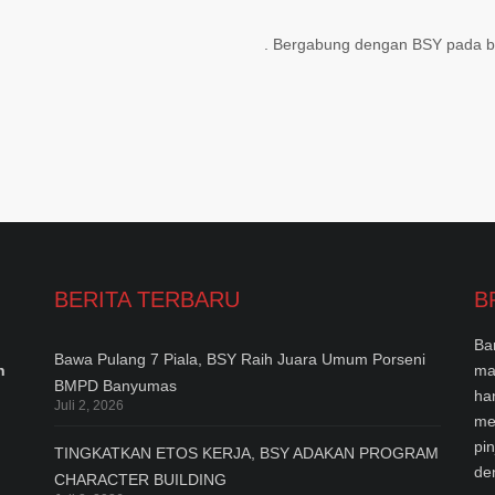
. Bergabung dengan BSY pada bu
BERITA TERBARU
B
Ba
Bawa Pulang 7 Piala, BSY Raih Juara Umum Porseni
n
ma
BMPD Banyumas
ha
Juli 2, 2026
me
pi
TINGKATKAN ETOS KERJA, BSY ADAKAN PROGRAM
de
CHARACTER BUILDING