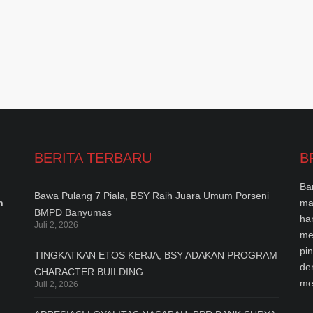
BERITA TERBARU
B
Ba
Bawa Pulang 7 Piala, BSY Raih Juara Umum Porseni
n
ma
BMPD Banyumas
ha
Juli 2, 2026
me
pi
TINGKATKAN ETOS KERJA, BSY ADAKAN PROGRAM
de
CHARACTER BUILDING
me
Juli 2, 2026