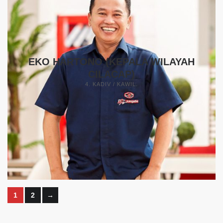
EKO HARTONO (KEPALA WILAYAH
CILACAP)
4. KADIV / KAWIL.
ARIYANTO (KEPALA WILAYAH
BANYUMAS)
4. KADIV / KAWIL.
1
2
→