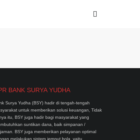
PR BANK SURYA YUDHA
nk Surya Yudha (BSY) hadir di tengah-tengah
syarakat untuk memberikan solusi keuangan, Tidak
nya itu, BSY juga hadir bagi masyarakat yang
mbutuhkan suntikan dana, baik simpanan /
njaman. BSY juga memberikan pelayanan optimal
ngan melakukan sistem jemput bola, yaitu