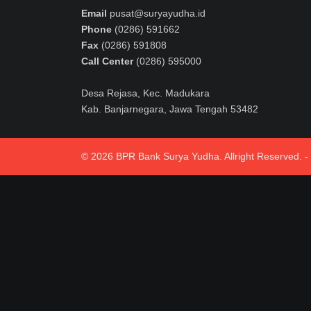
Email
pusat@suryayudha.id
Phone
(0286) 591662
Fax
(0286) 591808
Call Center
(0286) 595000
Desa Rejasa, Kec. Madukara
Kab. Banjarnegara, Jawa Tengah 53482
© 2026 BPR Bank Surya Yudha. Allright Reserved. 