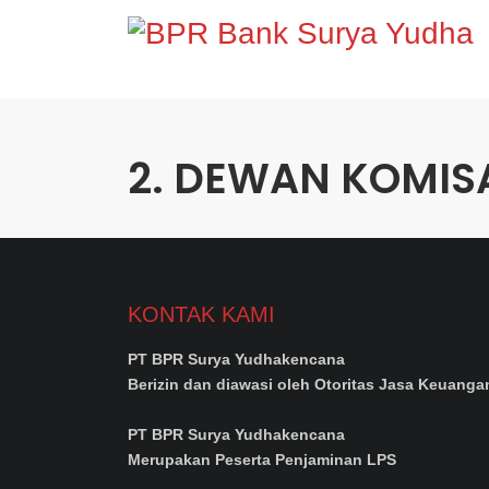
2. DEWAN KOMISA
ANANTA YUDHA IRIANTO
BAMBANG SUDAR
ANANTA YUDHA
ANDI PRATIS
DRA.EC.E
1. PEMEG
KONTAK KAMI
PT BPR Surya Yudhakencana
Berizin dan diawasi oleh Otoritas Jasa Keuanga
PT BPR Surya Yudhakencana
Merupakan Peserta Penjaminan LPS